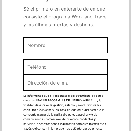
s de empleo
trabajar en USA?
Apellidos
Sé el primero en enterarte de en qué
consiste el programa Work and Travel
Teléfono
*
y las últimas ofertas y destinos.
Email
*
¿Charla a las 12 o a las 19:00?
*
Le informamos que el responsable del tratamiento de estos
datos es ARASARI PROGRAMAS DE INTERCAMBIO S.L. y la
finalidad de este es la gestión, estudio y resolución de las
consultas efectuadas y, en caso de que así expresamente lo
consienta marcando la casilla al efecto, para el envío de