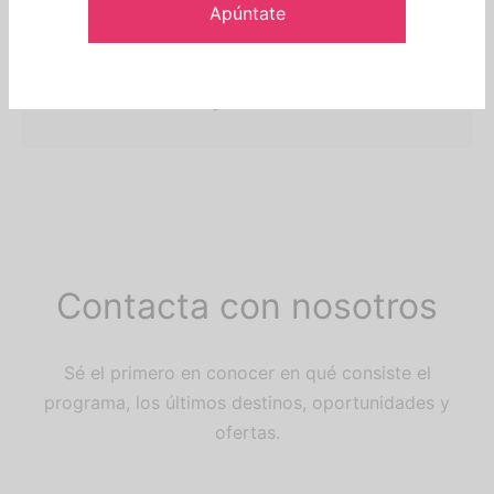
intercambio
Ponte en contacto con nosotros hoy para
tener acceso al mayor número de destinos.
Contacta con nosotros
Sé el primero en conocer en qué consiste el
programa, los últimos destinos, oportunidades y
ofertas.