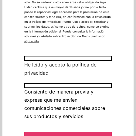
comunicaciones comerciales de nuestros productos y
servicios, encontrándonos legitimados para este tratamiento a
través del consentimiento que nos está otorgando en este
acto. No se cederán datos a terceros salvo obligación legal.
Usted certifica que es mayor de 14 años y que por lo tanto
posee la capacidad legal necesaria para la prestación de este
consentimiento y todo ello, de conformidad con lo establecido
en la Política de Privacidad. Puede usted acceder, rectificar y
Contáctanos
suprimir los datos, así como otros derechos, como se explica
en la información adicional. Puede consultar la información
adicional y detallada sobre Protección de Datos pinchando
aquí + info
Llámanos a este número:
633 729 926
He leído y acepto la política de
privacidad
Tu primer paso para
Consiento de manera previa y
participar en los
expresa que me envíen
comunicaciones comerciales sobre
programas de
sus productos y servicios