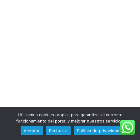
DESTINOS
Bryce Resort – VIRGINIA
20/01/2026
Resort the northern part of Virginia’s, Shenandoah
Valley.…
Utilizamos cookies propias para garantizar el correcto
funcionamiento del portal y mejorar nuestros servicios.
Aceptar
Rechazar
Política de privacidad