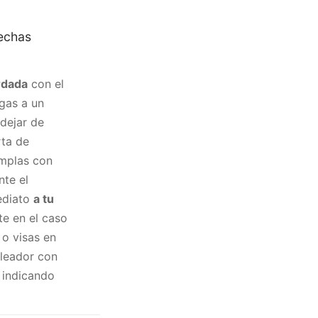
fechas
rdada
con el
egas a un
dejar de
rta de
umplas con
te el
ediato
a tu
te en el caso
 o visas en
pleador con
 indicando