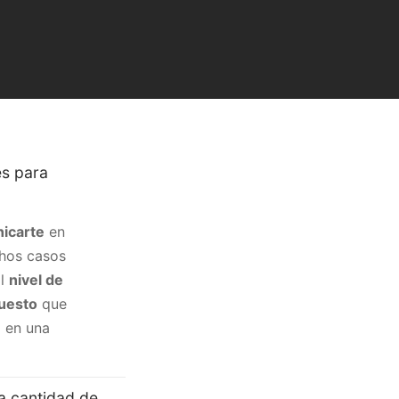
és para
icarte
en
chos casos
El
nivel de
puesto
que
 en una
a cantidad de