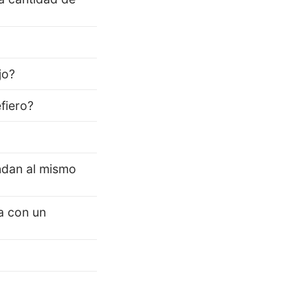
jo?
fiero?
ndan al mismo
a con un