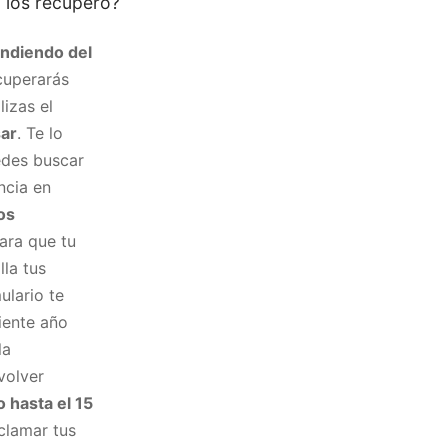
 los recupero?
ndiendo del
cuperarás
lizas el
sar
. Te lo
edes buscar
ncia en
os
para que tu
la tus
ulario te
iente año
la
volver
o hasta el 15
clamar tus