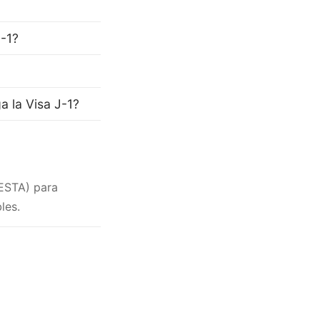
J-1?
a la Visa J-1?
(ESTA) para
les.