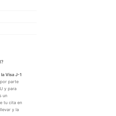
1?
la Visa J-1
 por parte
U y para
s un
e tu cita en
levar y la