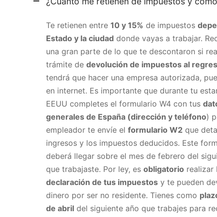
¿Cuánto me retienen de impuestos y cómo
Te retienen entre
10 y 15%
de impuestos
depe
Estado y la ciudad
donde vayas a trabajar. Re
una gran parte de lo que te descontaron si rea
trámite de
devolución de impuestos al regre
tendrá que hacer una empresa autorizada, pu
en internet. Es importante que durante tu esta
EEUU completes el formulario W4 con tus
dat
generales de España (dirección y teléfono
) 
empleador te envíe el
formulario W2
que detal
ingresos y los impuestos deducidos. Este form
deberá llegar sobre el mes de febrero del sigu
que trabajaste. Por ley, es
obligatorio
realizar 
declaración de tus impuestos
y te pueden de
dinero por ser no residente. Tienes como
plaz
de abril
del siguiente año que trabajes para re