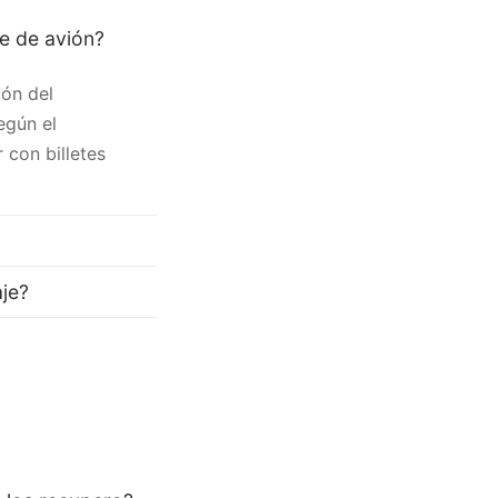
te de avión?
ión del
egún el
 con billetes
aje?