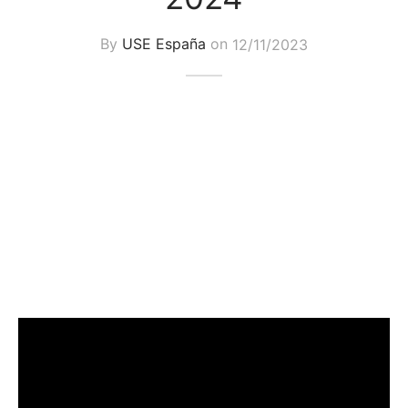
By
USE España
on
12/11/2023