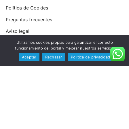
Política de Cookies
Preguntas frecuentes
Aviso legal
Política de privacidad y protección de datos
Utilizamos cookies propias para garantizar el correcto
funcionamiento del portal y mejorar nuestros servicios.
WORK AND TRAVEL
Aceptar
Rechazar
Política de privacidad
Testimonios
Cómo participar en seis pasos
SÍGUENOS