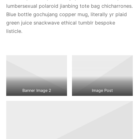
lumbersexual polaroid jianbing tote bag chicharrones.
Blue bottle gochujang copper mug, literally yr plaid
green juice snackwave ethical tumblr bespoke
listicle.
Banner Image 2
Image Post