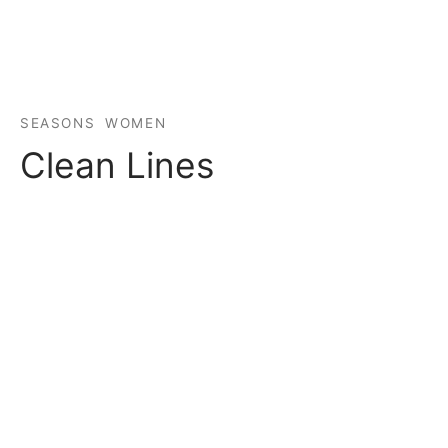
s de empleo
SEASONS
WOMEN
Clean Lines