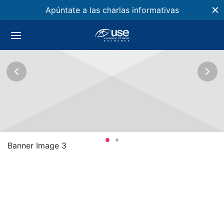
Apúntate a las charlas informativas
Back
GRAMA WORK & TRAVEL
Banner Image 3
 participar en seis pasos
ripción
rsión del programa