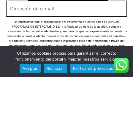
Le informamos que el responsable del tratamiento de estos datos es ARASARI
PROGRAMAS DE INTERCAMBIO S.L. y la finalidad de este es la gestión, estudio y
resolución de las consultas efectuadas y, en caso de que así expresamente lo consienta
marcando la casilla al efecto, para el envío de comunicaciones comerciales de nuestros
productos y servicios, encontrándonos legitimados para este tratamiento a través del
consentimiento que nos está otorgando en este acto. No se cederán datos a terceros
salvo obligación legal. Usted certifica que es mayor de 14 años y que por lo tanto posee
Utilizamos cookies propias para garantizar el correcto
la capacidad legal necesaria para la prestación de este consentimiento y todo ello, de
funcionamiento del portal y mejorar nuestros servicios.
conformidad con lo establecido en la Política de Privacidad. Puede usted acceder,
rectificar y suprimir los datos, así como otros derechos, como se explica en la
Aceptar
Rechazar
Política de privacidad
información adicional. Puede consultar la información adicional y detallada sobre
Protección de Datos pinchando
aquí + info
He leído y acepto la política de privacidad
Consiento de manera previa y expresa que me
envíen comunicaciones comerciales sobre sus
productos y servicios