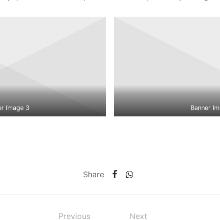
er Image 3
Banner Im
Share
Previous
Next