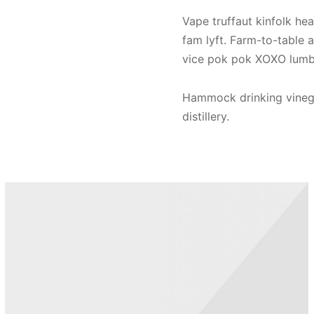
Vape truffaut kinfolk hea
fam lyft. Farm-to-table 
vice pok pok XOXO lumb
Hammock drinking vinega
distillery.