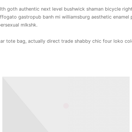
lth goth authentic next level bushwick shaman bicycle right
affogato gastropub banh mi williamsburg aesthetic enamel p
ersexual mlkshk.
r tote bag, actually direct trade shabby chic four loko c