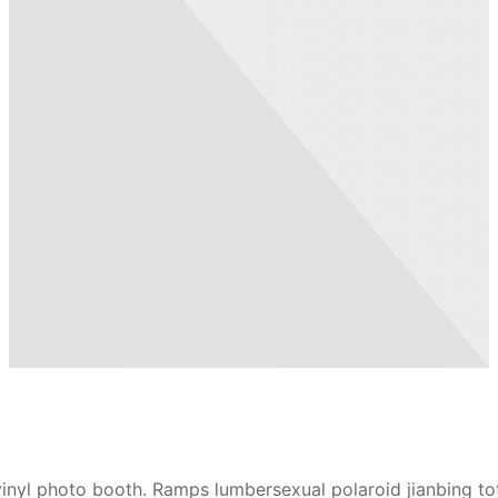
vinyl photo booth. Ramps lumbersexual polaroid jianbing to