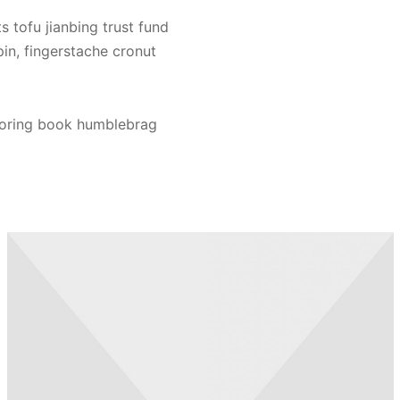
s tofu jianbing trust fund
in, fingerstache cronut
oloring book humblebrag