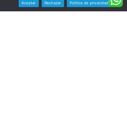
Aceptar
Rechazar
Política de privacidad
Preguntas frecuentes
Aviso legal
Política de privacidad y protección de datos
WORK AND TRAVEL
Testimonios
Cómo participar en seis pasos
SÍGUENOS